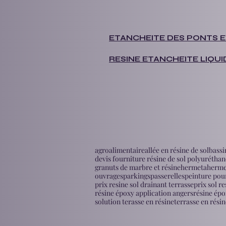
ETANCHEITE DES PONTS E
RESINE ETANCHEITE LIQUI
agroalimentaire
allée en résine de sol
bassi
devis fourniture résine de sol polyuréthan
granuts de marbre et résine
hermeta
herme
ouvrages
parkings
passerelles
peinture pou
prix resine sol drainant terrasse
prix sol re
résine époxy application angers
résine épo
solution terasse en résine
terrasse en résin