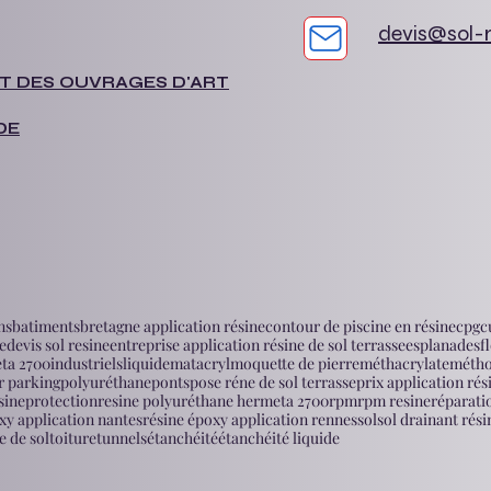
devis@sol-
T DES OUVRAGES D'ART
DE
ns
batiments
bretagne application résine
contour de piscine en résine
cpg
c
e
devis sol resine
entreprise application résine de sol terrasse
esplanades
f
ta 2700
industriels
liquide
matacryl
moquette de pierre
méthacrylate
métho
r parking
polyuréthane
ponts
pose réne de sol terrasse
prix application ré
sine
protection
resine polyuréthane hermeta 2700
rpm
rpm resine
réparati
xy application nantes
résine époxy application rennes
sol
sol drainant rési
e de sol
toiture
tunnels
étanchéité
étanchéité liquide