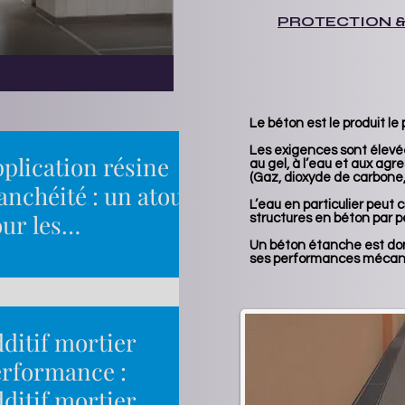
PROTECTION &
Le béton est le produit le 
Les exigences sont élevées
plication résine
au gel, à l’eau et aux agr
(Gaz, dioxyde de carbone, 
anchéité : un atout
L’eau en particulier peut
ur les
structures en béton par p
ofessionnels à
Un béton étanche est donc
ses performances mécan
tement d’étanchéité liquide à prise
rient
a-rapide, développé par Tremco, basé
la technologie PUMA (Polyuréthane
fié avec des monomères acryliques).
ditif mortier
st conçu pour les surfaces extérieures
rformance :
ises à de fortes contraintes
ditif mortier
niques et climatiques.