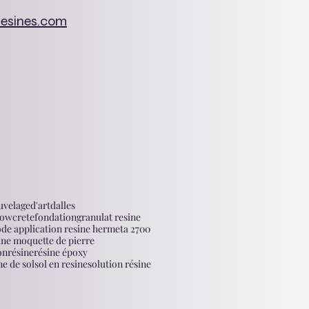
resines.com
uvelage
d'art
dalles
lowcrete
fondation
granulat resine
de application resine hermeta 2700
sine moquette de pierre
on
résine
résine époxy
ne de sol
sol en resine
solution résine