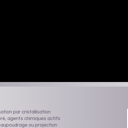
ation par cristallisation
bré, agents chimiques actifs
r saupoudrage ou projection