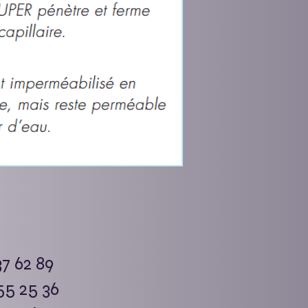
7 62 89
55 25 36