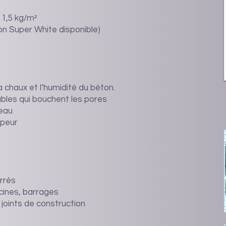
 1,5 kg/m²
ion Super White disponible)
 chaux et l’humidité du béton.
lubles qui bouchent les pores
’eau
apeur
errés
scines, barrages
 joints de construction