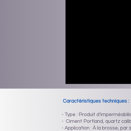
Caractéristiques techniques :
- Type : Produit d’imperméabilis
- Ciment Portland, quartz cali
- Application : À la brosse, pa