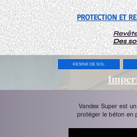
PROTECTION ET R
Revête
Des so
RESINE DE SOL
Imper
Vandex Super est un 
protéger le béton en