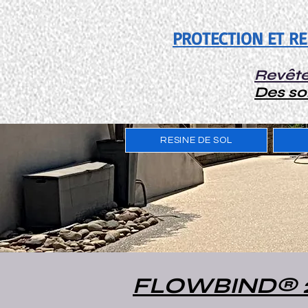
PROTECTION ET R
Revête
Des so
RESINE DE SOL
FLOWBIND® 