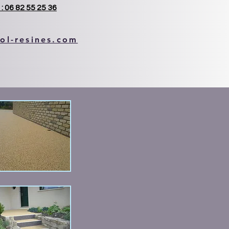
: 06 82 55 25 36
ol-resines.com