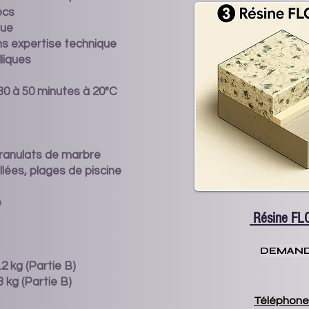
ocs
que
ns expertise technique
liques
: 30 à 50 minutes à 20°C
ranulats de marbre
allées, plages de piscine
e
Résine FL
DEMAND
5.2 kg (Partie B)
13 kg (Partie B)
Téléphone 