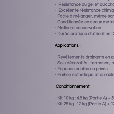
- ️ Résistance au gel et aux ch
- Excellente résistance chimi
- Facile à mélanger, même sa
- Conditionnée en seaux métal
- Meilleure
conservation
- Durée pratique d’utilisation 
Applications :
- Revêtements drainants en g
- Sols décoratifs : terrasses, 
- Espaces publics ou privés
- Finition esthétique et durabl
Conditionnement :
- Kit 10 kg : 4.8 kg (Partie A) + 
- Kit 25 kg : 12 kg (Partie A) + 